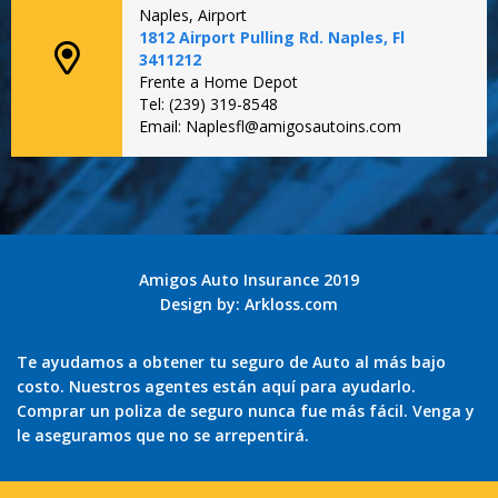
Naples, Airport
1812 Airport Pulling Rd. Naples, Fl
3411212
Frente a Home Depot
Tel: (239) 319-8548
Email: Naplesfl@amigosautoins.com
Amigos Auto Insurance 2019
Design by:
Arkloss.com
Te ayudamos a obtener tu seguro de Auto al más bajo
costo. Nuestros agentes están aquí para ayudarlo.
Comprar un poliza de seguro nunca fue más fácil. Venga y
le aseguramos que no se arrepentirá.