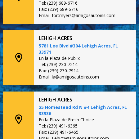
Tel: (239) 689-6716
Fax: (239) 689-6716
Email: fortmyers@amigosautoins.com
LEHIGH ACRES
5781 Lee Blvd #304 Lehigh Acres, FL
33971
En la Plaza de Publix
Tel: (239) 230-7214
Fax: (239) 230-7914
Email: la@amigosautoins.com
LEHIGH ACRES
25 Homestead Rd N #4 Lehigh Acres, FL
33936
En la Plaza de Fresh Choice
Tel: (239) 491-6365
Fax: (239) 491-6465
Email: Lehigh@amigosautoins.com