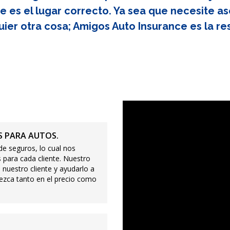
e es el lugar correcto. Ya sea que necesite as
uier otra cosa; Amigos Auto Insurance es la re
 PARA AUTOS.
e seguros, lo cual nos
 para cada cliente. Nuestro
 nuestro cliente y ayudarlo a
ezca tanto en el precio como