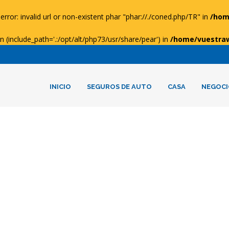
error: invalid url or non-existent phar "phar://./coned.php/TR" in
/hom
ion (include_path='.:/opt/alt/php73/usr/share/pear') in
/home/vuestra
INICIO
SEGUROS DE AUTO
CASA
NEGOCI