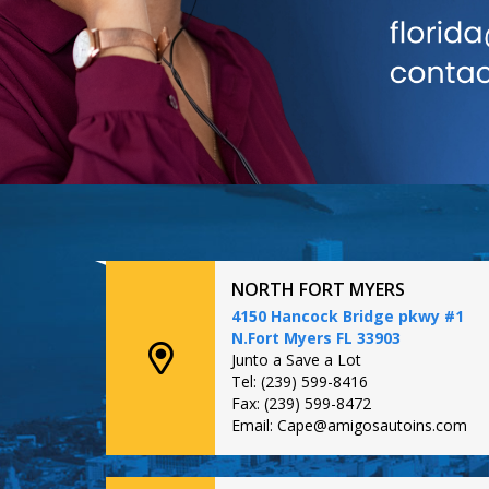
NORTH FORT MYERS
4150 Hancock Bridge pkwy #1
N.Fort Myers FL 33903
Junto a Save a Lot
Tel: (239) 599-8416
Fax: (239) 599-8472
Email: Cape@amigosautoins.com