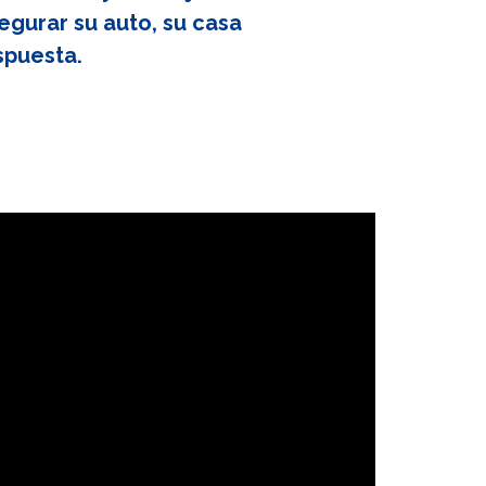
egurar su auto, su casa
spuesta.