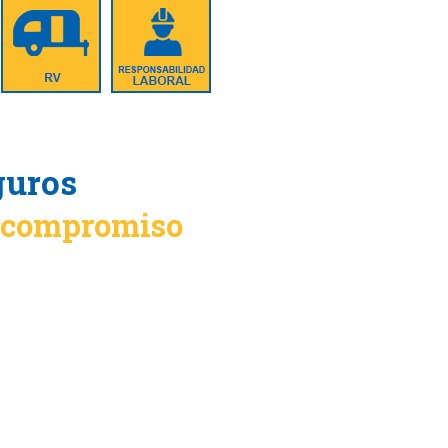
guros
n compromiso