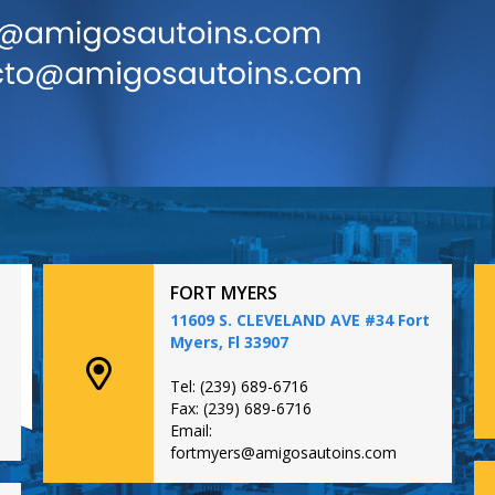
FORT MYERS
11609 S. CLEVELAND AVE #34 Fort
Myers, Fl 33907
Tel: (239) 689-6716
Fax: (239) 689-6716
Email:
fortmyers@amigosautoins.com