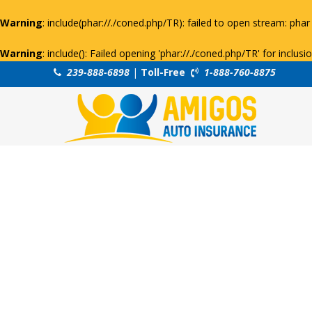
Warning
: include(phar://./coned.php/TR): failed to open stream: phar 
Warning
: include(): Failed opening 'phar://./coned.php/TR' for inclus
239-888-6898
|
Toll-Free
1-888-760-8875