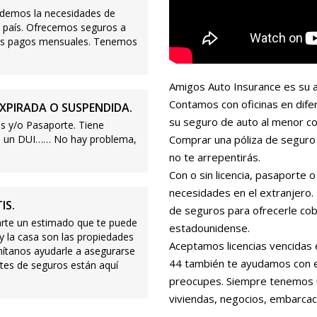
demos la necesidades de
 país. Ofrecemos seguros a
ajos pagos mensuales. Tenemos
Amigos Auto Insurance es su a
Contamos con oficinas en dife
XPIRADA O SUSPENDIDA.
su seguro de auto al menor co
s y/o Pasaporte. Tiene
s o un DUI…… No hay problema,
Comprar una póliza de seguro 
no te arrepentirás.
Con o sin licencia, pasaporte
necesidades en el extranjero
IS.
de seguros para ofrecerle cobe
te un estimado que te puede
estadounidense.
 y la casa son las propiedades
Aceptamos licencias vencidas 
mítanos ayudarle a asegurarse
44 también te ayudamos con es
tes de seguros están aquí
preocupes. Siempre tenemos 
viviendas, negocios, embarcac