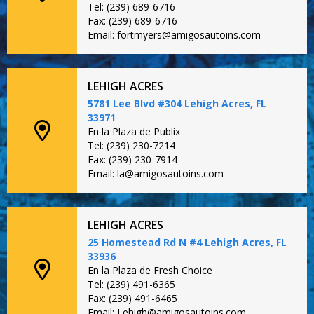
Tel: (239) 689-6716
Fax: (239) 689-6716
Email: fortmyers@amigosautoins.com
LEHIGH ACRES
5781 Lee Blvd #304 Lehigh Acres, FL
33971
En la Plaza de Publix
Tel: (239) 230-7214
Fax: (239) 230-7914
Email: la@amigosautoins.com
LEHIGH ACRES
25 Homestead Rd N #4 Lehigh Acres, FL
33936
En la Plaza de Fresh Choice
Tel: (239) 491-6365
Fax: (239) 491-6465
Email: Lehigh@amigosautoins.com