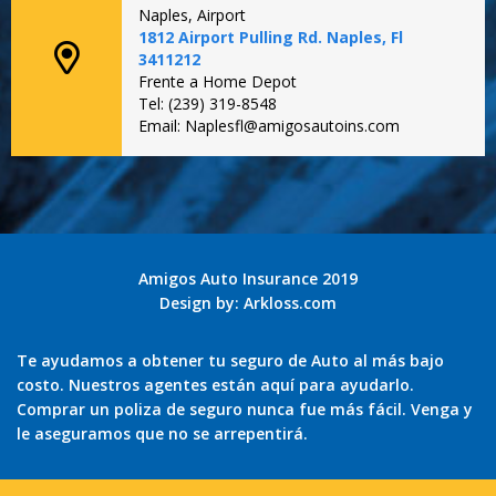
Naples, Airport
1812 Airport Pulling Rd. Naples, Fl
3411212
Frente a Home Depot
Tel: (239) 319-8548
Email: Naplesfl@amigosautoins.com
Amigos Auto Insurance 2019
Design by:
Arkloss.com
Te ayudamos a obtener tu seguro de Auto al más bajo
costo. Nuestros agentes están aquí para ayudarlo.
Comprar un poliza de seguro nunca fue más fácil. Venga y
le aseguramos que no se arrepentirá.