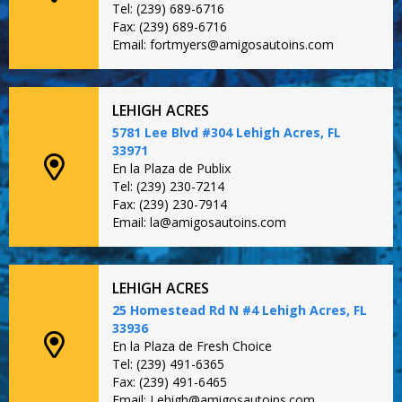
Tel: (239) 689-6716
Fax: (239) 689-6716
Email: fortmyers@amigosautoins.com
LEHIGH ACRES
5781 Lee Blvd #304 Lehigh Acres, FL
33971
En la Plaza de Publix
Tel: (239) 230-7214
Fax: (239) 230-7914
Email: la@amigosautoins.com
LEHIGH ACRES
25 Homestead Rd N #4 Lehigh Acres, FL
33936
En la Plaza de Fresh Choice
Tel: (239) 491-6365
Fax: (239) 491-6465
Email: Lehigh@amigosautoins.com