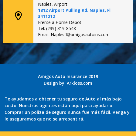
Naples, Airport
1812 Airport Pulling Rd. Naples, Fl
3411212
Frente a Home Depot
Tel: (239) 319-8548
Email: Naplesfl@amigosautoins.com
Amigos Auto Insurance 2019
Design by:
Arkloss.com
Te ayudamos a obtener tu seguro de Auto al más bajo
costo. Nuestros agentes están aquí para ayudarlo.
Comprar un poliza de seguro nunca fue más fácil. Venga y
le aseguramos que no se arrepentirá.