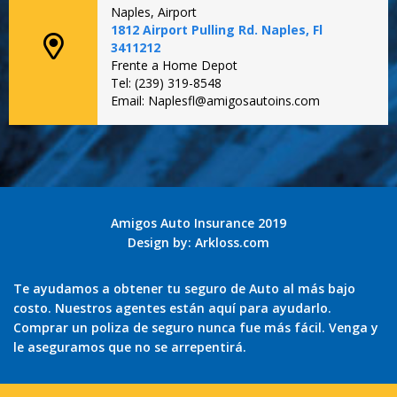
Naples, Airport
1812 Airport Pulling Rd. Naples, Fl
3411212
Frente a Home Depot
Tel: (239) 319-8548
Email: Naplesfl@amigosautoins.com
Amigos Auto Insurance 2019
Design by:
Arkloss.com
Te ayudamos a obtener tu seguro de Auto al más bajo
costo. Nuestros agentes están aquí para ayudarlo.
Comprar un poliza de seguro nunca fue más fácil. Venga y
le aseguramos que no se arrepentirá.