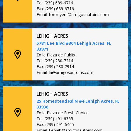
Tel: (239) 689-6716
Fax: (239) 689-6716
Email: fortmyers@amigosautoins.com
LEHIGH ACRES
5781 Lee Blvd #304 Lehigh Acres, FL
33971
En la Plaza de Publix
Tel: (239) 230-7214
Fax: (239) 230-7914
Email: la@amigosautoins.com
LEHIGH ACRES
25 Homestead Rd N #4 Lehigh Acres, FL
33936
En la Plaza de Fresh Choice
Tel: (239) 491-6365
Fax: (239) 491-6465
Email: Lehigh@amigosautoins.com