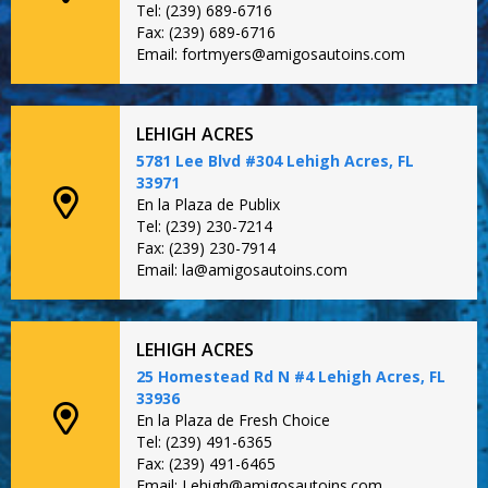
Tel: (239) 689-6716
Fax: (239) 689-6716
Email: fortmyers@amigosautoins.com
LEHIGH ACRES
5781 Lee Blvd #304 Lehigh Acres, FL
33971
En la Plaza de Publix
Tel: (239) 230-7214
Fax: (239) 230-7914
Email: la@amigosautoins.com
LEHIGH ACRES
25 Homestead Rd N #4 Lehigh Acres, FL
33936
En la Plaza de Fresh Choice
Tel: (239) 491-6365
Fax: (239) 491-6465
Email: Lehigh@amigosautoins.com