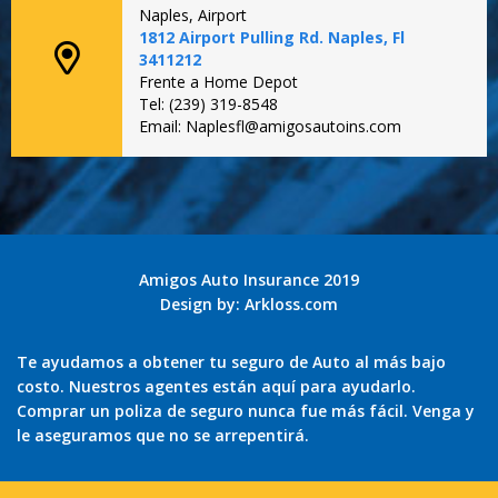
Naples, Airport
1812 Airport Pulling Rd. Naples, Fl
3411212
Frente a Home Depot
Tel: (239) 319-8548
Email: Naplesfl@amigosautoins.com
Amigos Auto Insurance 2019
Design by:
Arkloss.com
Te ayudamos a obtener tu seguro de Auto al más bajo
costo. Nuestros agentes están aquí para ayudarlo.
Comprar un poliza de seguro nunca fue más fácil. Venga y
le aseguramos que no se arrepentirá.