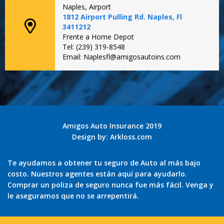
Naples, Airport
1812 Airport Pulling Rd. Naples, Fl
3411212
Frente a Home Depot
Tel: (239) 319-8548
Email: Naplesfl@amigosautoins.com
Amigos Auto Insurance 2019
Design by:
Arkloss.com
Te ayudamos a obtener tu seguro de Auto al más bajo
costo. Nuestros agentes están aquí para ayudarlo.
Comprar un poliza de seguro nunca fue más fácil. Venga y
le aseguramos que no se arrepentirá.