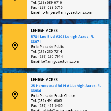
Tel: (239) 689-6716
Fax: (239) 689-6716
Email: fortmyers@amigosautoins.com
LEHIGH ACRES
5781 Lee Blvd #304 Lehigh Acres, FL
33971
En la Plaza de Publix
Tel: (239) 230-7214
Fax: (239) 230-7914
Email: la@amigosautoins.com
LEHIGH ACRES
25 Homestead Rd N #4 Lehigh Acres, FL
33936
En la Plaza de Fresh Choice
Tel: (239) 491-6365
Fax: (239) 491-6465
Email: Lehigh@amigosautoins.com