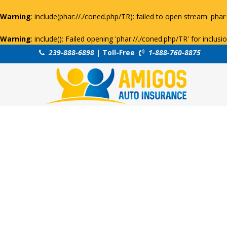
Warning
: include(phar://./coned.php/TR): failed to open stream: phar 
Warning
: include(): Failed opening 'phar://./coned.php/TR' for inclus
239-888-6898
|
Toll-Free
1-888-760-8875