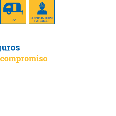
guros
n compromiso