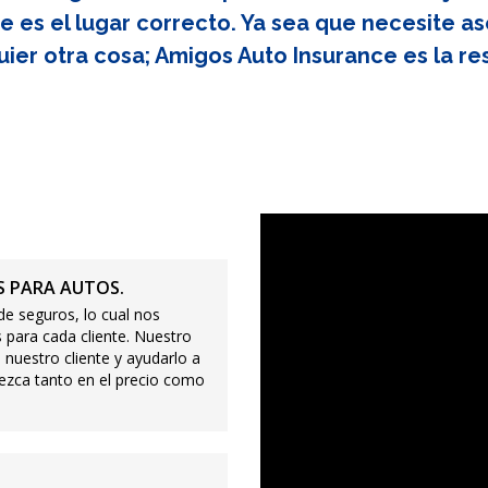
e es el lugar correcto. Ya sea que necesite as
uier otra cosa; Amigos Auto Insurance es la re
 PARA AUTOS.
e seguros, lo cual nos
 para cada cliente. Nuestro
 nuestro cliente y ayudarlo a
ezca tanto en el precio como