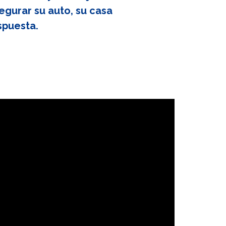
egurar su auto, su casa
spuesta.