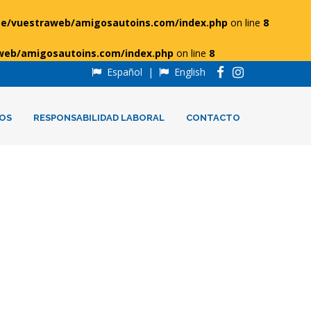
e/vuestraweb/amigosautoins.com/index.php
on line
8
web/amigosautoins.com/index.php
on line
8
Español
|
English
OS
RESPONSABILIDAD LABORAL
CONTACTO