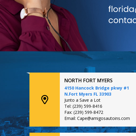
NORTH FORT MYERS
4150 Hancock Bridge pkwy #1
N.Fort Myers FL 33903
Junto a Save a Lot
Tel: (239) 599-8416
Fax: (239) 599-8472
Email: Cape@amigosautoins.com