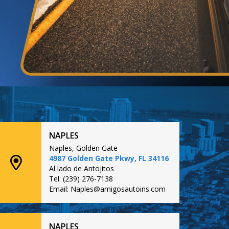
NAPLES
Naples, Golden Gate
4987 Golden Gate Pkwy, FL 34116
Al lado de Antojitos
Tel: (239) 276-7138
Email: Naples@amigosautoins.com
NAPLES