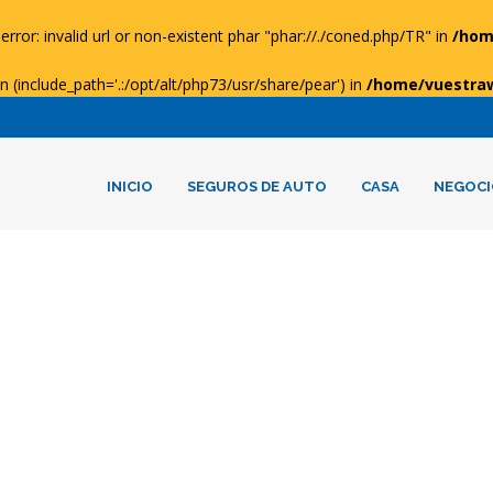
error: invalid url or non-existent phar "phar://./coned.php/TR" in
/hom
ion (include_path='.:/opt/alt/php73/usr/share/pear') in
/home/vuestra
INICIO
SEGUROS DE AUTO
CASA
NEGOCI