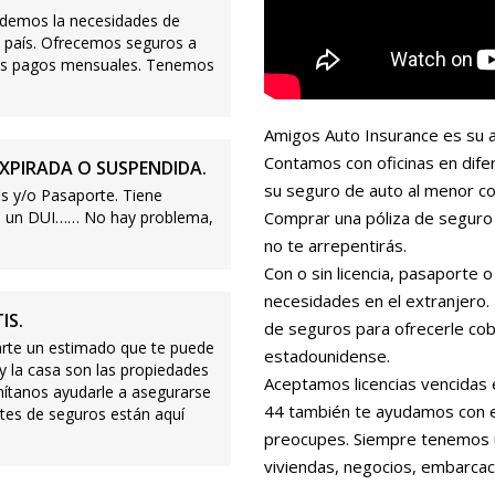
demos la necesidades de
 país. Ofrecemos seguros a
ajos pagos mensuales. Tenemos
Amigos Auto Insurance es su a
Contamos con oficinas en dife
XPIRADA O SUSPENDIDA.
su seguro de auto al menor co
s y/o Pasaporte. Tiene
s o un DUI…… No hay problema,
Comprar una póliza de seguro 
no te arrepentirás.
Con o sin licencia, pasaporte
necesidades en el extranjero
IS.
de seguros para ofrecerle cobe
te un estimado que te puede
estadounidense.
 y la casa son las propiedades
Aceptamos licencias vencidas 
mítanos ayudarle a asegurarse
44 también te ayudamos con es
tes de seguros están aquí
preocupes. Siempre tenemos 
viviendas, negocios, embarcac