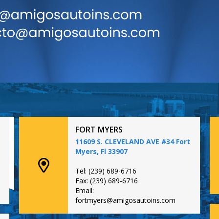
FORT MYERS
11609 S. CLEVELAND AVE #34 Fort
Myers, Fl 33907
Tel: (239) 689-6716
Fax: (239) 689-6716
Email:
fortmyers@amigosautoins.com