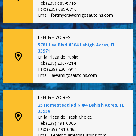
Tel: (239) 689-6716
Fax: (239) 689-6716
Email: fortmyers@amigosautoins.com
LEHIGH ACRES
5781 Lee Blvd #304 Lehigh Acres, FL
33971
En la Plaza de Publix
Tel: (239) 230-7214
Fax: (239) 230-7914
Email: la@amigosautoins.com
LEHIGH ACRES
25 Homestead Rd N #4 Lehigh Acres, FL
33936
En la Plaza de Fresh Choice
Tel: (239) 491-6365
Fax: (239) 491-6465
Email: Lehigh@amigosautoins.com