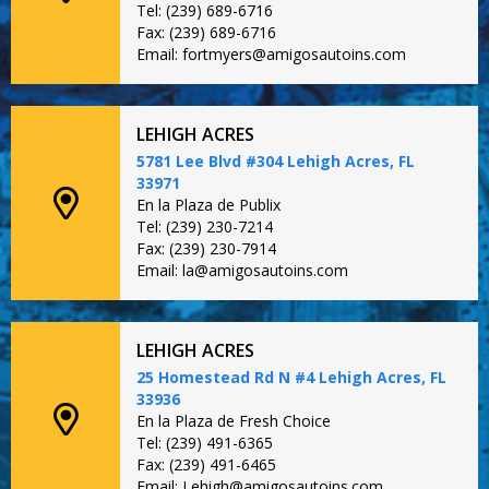
Tel: (239) 689-6716
Fax: (239) 689-6716
Email: fortmyers@amigosautoins.com
LEHIGH ACRES
5781 Lee Blvd #304 Lehigh Acres, FL
33971
En la Plaza de Publix
Tel: (239) 230-7214
Fax: (239) 230-7914
Email: la@amigosautoins.com
LEHIGH ACRES
25 Homestead Rd N #4 Lehigh Acres, FL
33936
En la Plaza de Fresh Choice
Tel: (239) 491-6365
Fax: (239) 491-6465
Email: Lehigh@amigosautoins.com