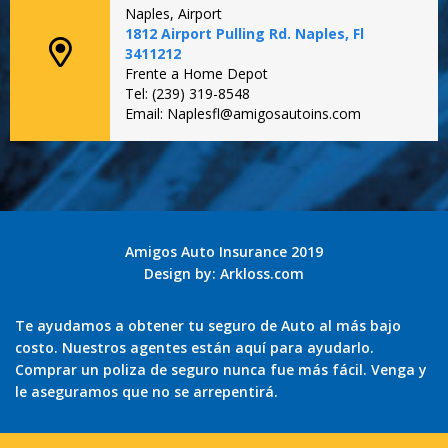
Naples, Airport
1812 Airport Pulling Rd. Naples, Fl
3411212
Frente a Home Depot
Tel: (239) 319-8548
Email: Naplesfl@amigosautoins.com
Amigos Auto Insurance 2019
Design by:
Arkloss.com
Te ayudamos a obtener tu seguro de Auto al más bajo
costo. Nuestros agentes están aquí para ayudarlo.
Comprar un poliza de seguro nunca fue más fácil. Venga y
le aseguramos que no se arrepentirá.